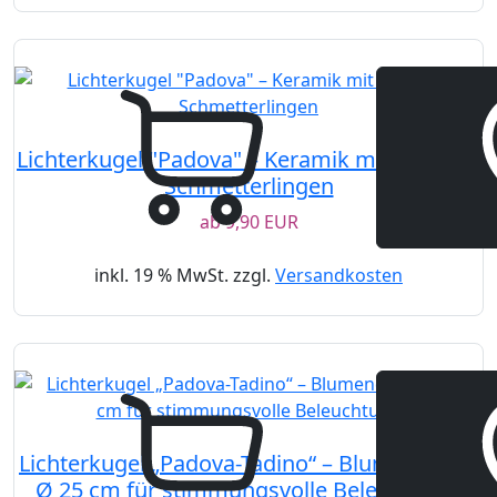
Lichterkugel "Padova" – Keramik mit LED und
Schmetterlingen
ab
9,90 EUR
inkl. 19 % MwSt. zzgl.
Versandkosten
Lichterkugel „Padova-Tadino“ – Blumendekor
Ø 25 cm für stimmungsvolle Beleuchtung