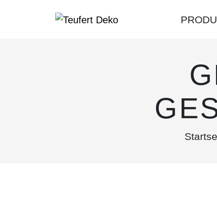
PRODU
G
GE
Startse