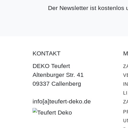
Der Newsletter ist kostenlos
KONTAKT
M
DEKO Teufert
Z
Altenburger Str. 41
V
09337 Callenberg
I
L
info[a]teufert-deko.de
Z
P
U