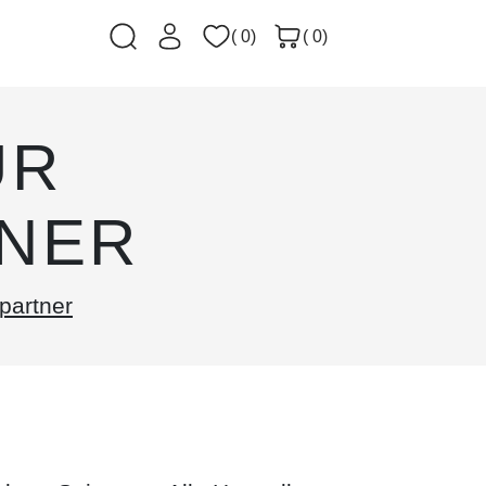
( 0)
( 0)
ÜR
NER
partner