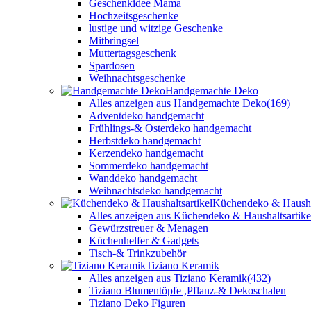
Geschenkidee Mama
Hochzeitsgeschenke
lustige und witzige Geschenke
Mitbringsel
Muttertagsgeschenk
Spardosen
Weihnachtsgeschenke
Handgemachte Deko
Alles anzeigen aus Handgemachte Deko
(169)
Adventdeko handgemacht
Frühlings-& Osterdeko handgemacht
Herbstdeko handgemacht
Kerzendeko handgemacht
Sommerdeko handgemacht
Wanddeko handgemacht
Weihnachtsdeko handgemacht
Küchendeko & Haushal
Alles anzeigen aus Küchendeko & Haushaltsartike
Gewürzstreuer & Menagen
Küchenhelfer & Gadgets
Tisch-& Trinkzubehör
Tiziano Keramik
Alles anzeigen aus Tiziano Keramik
(432)
Tiziano Blumentöpfe ,Pflanz-& Dekoschalen
Tiziano Deko Figuren