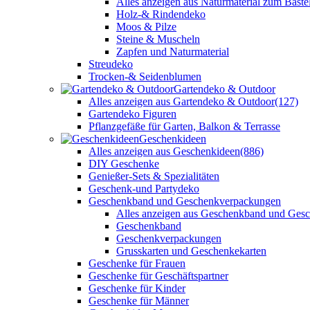
Alles anzeigen aus Naturmaterial zum Baste
Holz-& Rindendeko
Moos & Pilze
Steine & Muscheln
Zapfen und Naturmaterial
Streudeko
Trocken-& Seidenblumen
Gartendeko & Outdoor
Alles anzeigen aus Gartendeko & Outdoor
(127)
Gartendeko Figuren
Pflanzgefäße für Garten, Balkon & Terrasse
Geschenkideen
Alles anzeigen aus Geschenkideen
(886)
DIY Geschenke
Genießer-Sets & Spezialitäten
Geschenk-und Partydeko
Geschenkband und Geschenkverpackungen
Alles anzeigen aus Geschenkband und Ges
Geschenkband
Geschenkverpackungen
Grusskarten und Geschenkekarten
Geschenke für Frauen
Geschenke für Geschäftspartner
Geschenke für Kinder
Geschenke für Männer