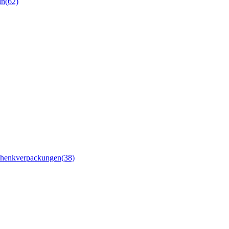
ln
(62)
chenkverpackungen
(38)