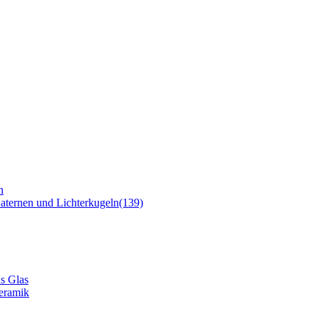
n
 Laternen und Lichterkugeln
(139)
us Glas
Keramik