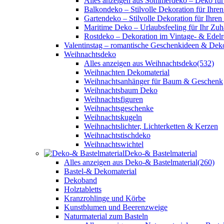
Alles anzeigen aus Sommerdeko – Deko für
Balkondeko – Stilvolle Dekoration für Ihre
Gartendeko – Stilvolle Dekoration für Ihren
Maritime Deko – Urlaubsfeeling für Ihr Zu
Rostdeko – Dekoration im Vintage- & Edelro
Valentinstag – romantische Geschenkideen & Dek
Weihnachtsdeko
Alles anzeigen aus Weihnachtsdeko
(532)
Weihnachten Dekomaterial
Weihnachtsanhänger für Baum & Geschenk
Weihnachtsbaum Deko
Weihnachtsfiguren
Weihnachtsgeschenke
Weihnachtskugeln
Weihnachtslichter, Lichterketten & Kerzen
Weihnachtstischdeko
Weihnachtswichtel
Deko-& Bastelmaterial
Alles anzeigen aus Deko-& Bastelmaterial
(260)
Bastel-& Dekomaterial
Dekoband
Holztabletts
Kranzrohlinge und Körbe
Kunstblumen und Beerenzweige
Naturmaterial zum Basteln