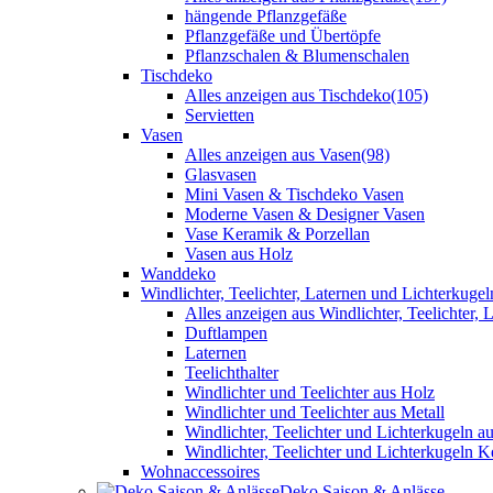
hängende Pflanzgefäße
Pflanzgefäße und Übertöpfe
Pflanzschalen & Blumenschalen
Tischdeko
Alles anzeigen aus Tischdeko
(105)
Servietten
Vasen
Alles anzeigen aus Vasen
(98)
Glasvasen
Mini Vasen & Tischdeko Vasen
Moderne Vasen & Designer Vasen
Vase Keramik & Porzellan
Vasen aus Holz
Wanddeko
Windlichter, Teelichter, Laternen und Lichterkugel
Alles anzeigen aus Windlichter, Teelichter,
Duftlampen
Laternen
Teelichthalter
Windlichter und Teelichter aus Holz
Windlichter und Teelichter aus Metall
Windlichter, Teelichter und Lichterkugeln a
Windlichter, Teelichter und Lichterkugeln 
Wohnaccessoires
Deko Saison & Anlässe