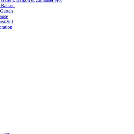
 Garten, Balkon & Zuhause
(440)
n Balkon
 Garten
hause
st-Stil
oration