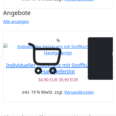
Angebote
Alle anzeigen
%
K
Individueller Holzkranz mit Stoffkürbissen –
Handgefertigt
34,90 EUR
39,90 EUR
inkl. 19 % MwSt. zzgl.
Versandkosten