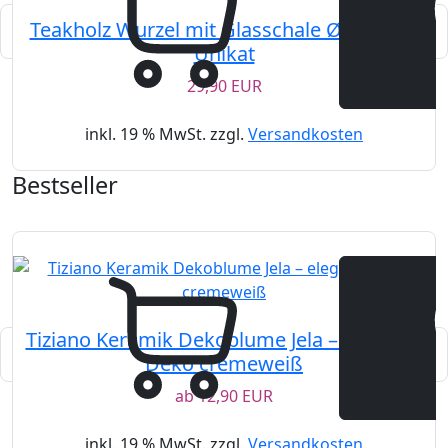
Teakholz Wurzel mit Glasschale Ø 12 cm |
Unikat
29,90 EUR
inkl. 19 % MwSt. zzgl.
Versandkosten
Bestseller
Tiziano Keramik Dekoblume Jela – elegante
Deko cremeweiß
ab
12,90 EUR
inkl. 19 % MwSt. zzgl.
Versandkosten