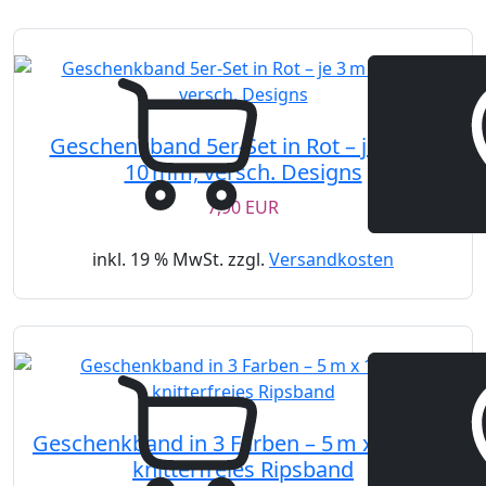
Geschenkband 5er-Set in Rot – je 3 m x
10 mm, versch. Designs
7,90 EUR
inkl. 19 % MwSt. zzgl.
Versandkosten
Geschenkband in 3 Farben – 5 m x 16 mm,
knitterfreies Ripsband