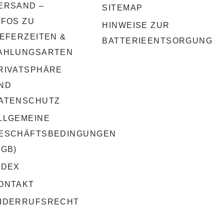
ERSAND –
SITEMAP
NFOS ZU
HINWEISE ZUR
IEFERZEITEN &
BATTERIEENTSORGUNG
AHLUNGSARTEN
RIVATSPHÄRE
ND
ATENSCHUTZ
LLGEMEINE
ESCHÄFTSBEDINGUNGEN
AGB)
NDEX
ONTAKT
IDERRUFSRECHT