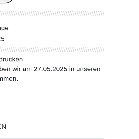
age
25
 drucken
aben wir am 27.05.2025 in unseren
ommen.
EN