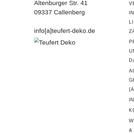
Altenburger Str. 41
V
09337 Callenberg
I
L
info[a]teufert-deko.de
Z
P
U
D
A
G
(
I
K
W
&