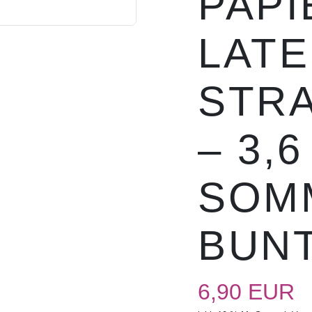
PAPI
LAT
STR
– 3,6
SOM
BUN
6,90 EUR