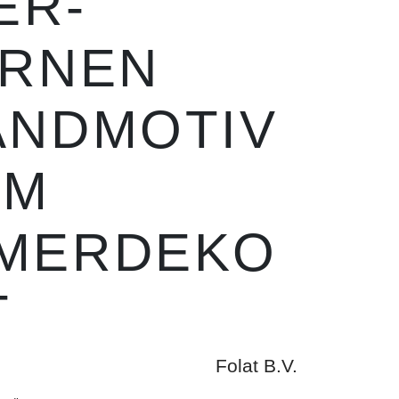
ER-
ERNEN
ANDMOTIV
 M
MERDEKO
T
Folat B.V.