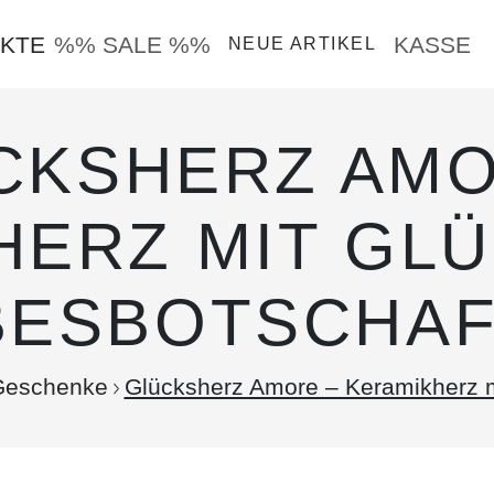
KTE
%% SALE %%
KASSE
NEUE ARTIKEL
CKSHERZ AMO
HERZ MIT GLÜ
BESBOTSCHA
Geschenke
Glücksherz Amore – Keramikherz m