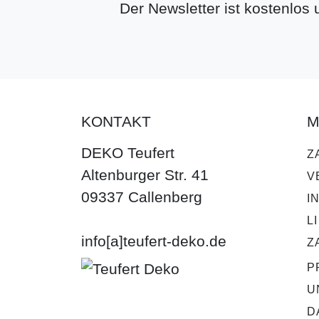
Der Newsletter ist kostenlos
KONTAKT
M
DEKO Teufert
Z
Altenburger Str. 41
V
09337 Callenberg
I
L
info[a]teufert-deko.de
Z
P
U
D