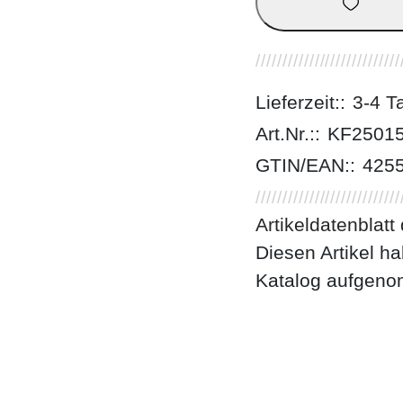
Lieferzeit::
3-4 T
Art.Nr.::
KF2501
GTIN/EAN::
425
Artikeldatenblatt
Diesen Artikel h
Katalog aufgen