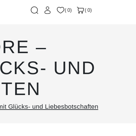
( 0)
( 0)
RE –
CKS- UND
FTEN
it Glücks- und Liebesbotschaften