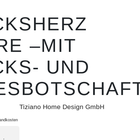
CKSHERZ
E –MIT
CKS- UND
BESBOTSCHAF
Tiziano Home Design GmbH
andkosten