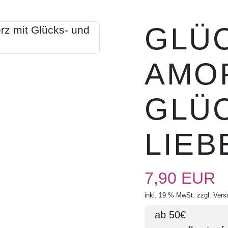
GLÜ
AMOR
GLÜ
LIE
7,90 EUR
inkl. 19 % MwSt. zzgl.
Vers