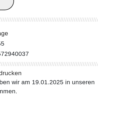
age
55
572940037
 drucken
aben wir am 19.01.2025 in unseren
ommen.