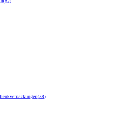
ln
(62)
chenkverpackungen
(38)