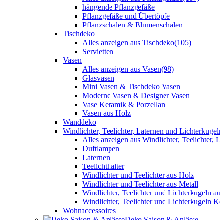
hängende Pflanzgefäße
Pflanzgefäße und Übertöpfe
Pflanzschalen & Blumenschalen
Tischdeko
Alles anzeigen aus Tischdeko
(105)
Servietten
Vasen
Alles anzeigen aus Vasen
(98)
Glasvasen
Mini Vasen & Tischdeko Vasen
Moderne Vasen & Designer Vasen
Vase Keramik & Porzellan
Vasen aus Holz
Wanddeko
Windlichter, Teelichter, Laternen und Lichterkugel
Alles anzeigen aus Windlichter, Teelichter,
Duftlampen
Laternen
Teelichthalter
Windlichter und Teelichter aus Holz
Windlichter und Teelichter aus Metall
Windlichter, Teelichter und Lichterkugeln a
Windlichter, Teelichter und Lichterkugeln 
Wohnaccessoires
Deko Saison & Anlässe