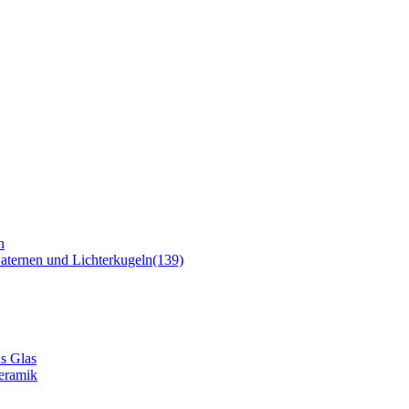
n
 Laternen und Lichterkugeln
(139)
us Glas
Keramik