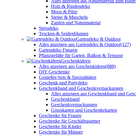
Alles anzeigen aus Naturmaterial zum Baste
Holz-& Rindendeko
Moos & Pilze
Steine & Muscheln
Zapfen und Naturmaterial
Streudeko
Trocken-& Seidenblumen
Gartendeko & Outdoor
Alles anzeigen aus Gartendeko & Outdoor
(127)
Gartendeko Figuren
Pflanzgefäße für Garten, Balkon & Terrasse
Geschenkideen
Alles anzeigen aus Geschenkideen
(888)
DIY Geschenke
Genießer-Sets & Spezialitäten
Geschenk-und Partydeko
Geschenkband und Geschenkverpackungen
Alles anzeigen aus Geschenkband und Ges
Geschenkband
Geschenkverpackungen
Grusskarten und Geschenkekarten
Geschenke für Frauen
Geschenke für Geschäftspartner
Geschenke für Kinder
Geschenke für Männer