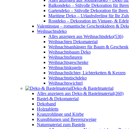
Alles anzeigen aus Sommerdeko – Deko für
Balkondeko – Stilvolle Dekoration für Ihre
Gartendeko – Stilvolle Dekoration für Ihren
Maritime Deko – Urlaubsfeeling für Ihr Zu
Rostdeko – Dekoration im Vintage- & Edelro
Valentinstag – romantische Geschenkideen & Dek
Weihnachtsdeko
Alles anzeigen aus Weihnachtsdeko
(536)
Weihnachten Dekomaterial
Weihnachtsanhänger für Baum & Geschenk
Weihnachtsbaum Deko
Weihnachtsfiguren
Weihnachtsgeschenke
Weihnachtskugeln
Weihnachtslichter, Lichterketten & Kerzen
Weihnachtstischdeko
Weihnachtswichtel
Deko-& Bastelmaterial
Alles anzeigen aus Deko-& Bastelmaterial
(260)
Bastel-& Dekomaterial
Dekoband
Holztabletts
Kranzrohlinge und Körbe
Kunstblumen und Beerenzweige
Naturmaterial zum Basteln