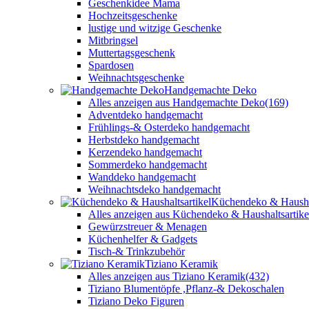
Geschenkidee Mama
Hochzeitsgeschenke
lustige und witzige Geschenke
Mitbringsel
Muttertagsgeschenk
Spardosen
Weihnachtsgeschenke
Handgemachte Deko
Alles anzeigen aus Handgemachte Deko
(169)
Adventdeko handgemacht
Frühlings-& Osterdeko handgemacht
Herbstdeko handgemacht
Kerzendeko handgemacht
Sommerdeko handgemacht
Wanddeko handgemacht
Weihnachtsdeko handgemacht
Küchendeko & Haushal
Alles anzeigen aus Küchendeko & Haushaltsartike
Gewürzstreuer & Menagen
Küchenhelfer & Gadgets
Tisch-& Trinkzubehör
Tiziano Keramik
Alles anzeigen aus Tiziano Keramik
(432)
Tiziano Blumentöpfe ,Pflanz-& Dekoschalen
Tiziano Deko Figuren