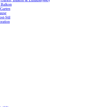
 Garten, Balkon & Zuhause
(440)
n Balkon
 Garten
hause
st-Stil
oration